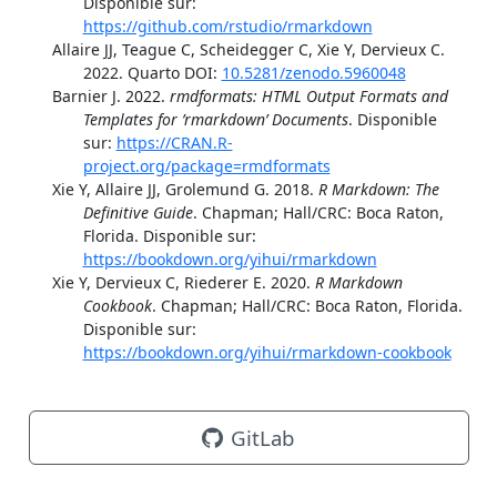
Disponible sur:
https://github.com/rstudio/rmarkdown
Allaire JJ, Teague C, Scheidegger C, Xie Y, Dervieux C.
2022.
Quarto
DOI:
10.5281/zenodo.5960048
Barnier J. 2022.
rmdformats: HTML Output Formats and
Templates for ’rmarkdown’ Documents
. Disponible
sur:
https://CRAN.R-
project.org/package=rmdformats
Xie Y, Allaire JJ, Grolemund G. 2018.
R Markdown: The
Definitive Guide
. Chapman; Hall/CRC: Boca Raton,
Florida. Disponible sur:
https://bookdown.org/yihui/rmarkdown
Xie Y, Dervieux C, Riederer E. 2020.
R Markdown
Cookbook
. Chapman; Hall/CRC: Boca Raton, Florida.
Disponible sur:
https://bookdown.org/yihui/rmarkdown-cookbook
GitLab